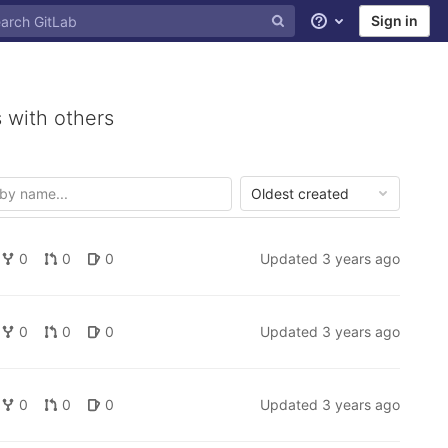
Sign in
Help
 with others
Oldest created
0
0
0
Updated
3 years ago
0
0
0
Updated
3 years ago
0
0
0
Updated
3 years ago