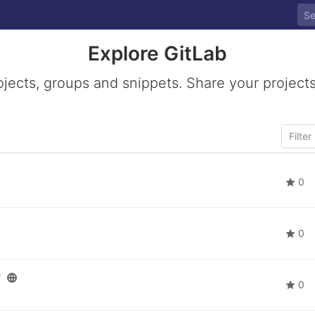
Explore GitLab
ojects, groups and snippets. Share your projects
0
0
F
0