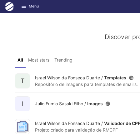
GitLab
Menu
Skip to content
Discover pr
All
Most stars
Trending
Israel Wilson da Fonseca Duarte /
Templates
T
Repositório de imagens para templates de email's.
I
Julio Fumio Sasaki Filho /
Images
Israel Wilson da Fonseca Duarte /
Validador de CP
Projeto criado para validação de RMCPF