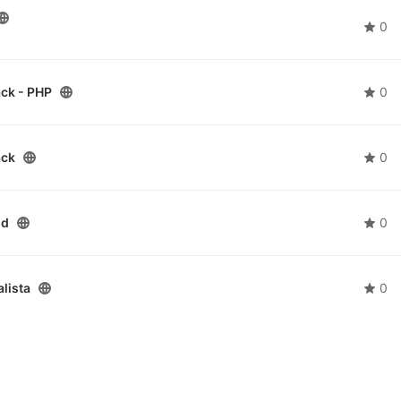
0
ack - PHP
0
ack
0
nd
0
lista
0