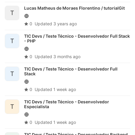
Lucas Matheus de Moraes Florentino /
tutorialGit
T
0
Updated
3 years ago
TIC Devs /
Teste Técnico - Desenvolvedor Full Stack
T
- PHP
0
Updated
3 months ago
TIC Devs /
Teste Técnico - Desenvolvedor Full
T
Stack
0
Updated
1 week ago
TIC Devs /
Teste Técnico - Desenvolvedor
T
Especialista
0
Updated
1 week ago
TIC Devs /
Teste Técnico - Desenvolvedor Backend