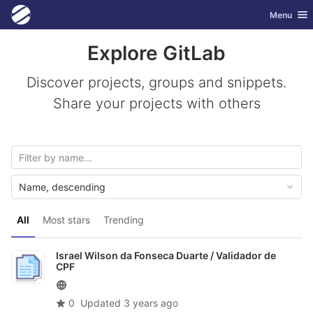
GitLab
Toggle nav
Menu
Skip to content
Explore GitLab
Discover projects, groups and snippets.
Share your projects with others
Name, descending
All
Most stars
Trending
Israel Wilson da Fonseca Duarte /
Validador de
CPF
0
Updated
3 years ago