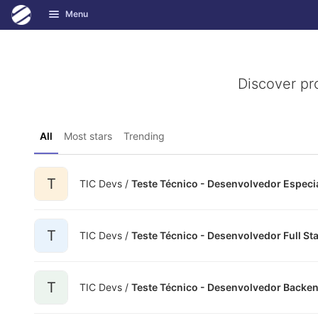
GitLab
Menu
Skip to content
Discover pr
All
Most stars
Trending
T
TIC Devs /
Teste Técnico - Desenvolvedor Especia
T
TIC Devs /
Teste Técnico - Desenvolvedor Full St
T
TIC Devs /
Teste Técnico - Desenvolvedor Backe