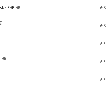
ack - PHP
0
0
0
F
0
0