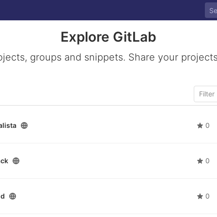
Explore GitLab
ojects, groups and snippets. Share your projects
lista
0
ack
0
nd
0