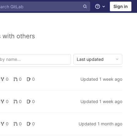
Sign in
Help
 with others
Last updated
0
0
0
Updated
1 week ago
0
0
0
Updated
1 week ago
0
0
0
Updated
1 month ago